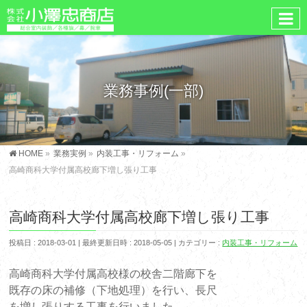
業務事例(一部)
HOME
»
業務実例
»
内装工事・リフォーム
»
高崎商科大学付属高校廊下増し張り工事
高崎商科大学付属高校廊下増し張り工事
投稿日 : 2018-03-01
最終更新日時 : 2018-05-05
カテゴリー :
内装工事・リフォーム
高崎商科大学付属高校様の校舎二階廊下を
既存の床の補修（下地処理）を行い、長尺
を増し張りする工事を行いました。